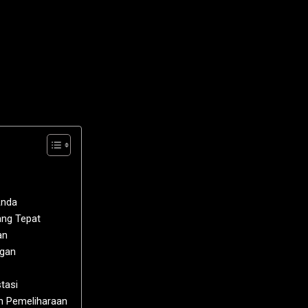
Anda
ang Tepat
an
ngan
tasi
n Pemeliharaan