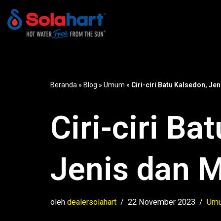
Lompat
ke
konten
Beranda
»
Blog
»
Umum
»
Ciri-ciri Batu Kalsedon, Je
Ciri-ciri Ba
Jenis dan 
oleh
dealersolahart
22 November 2023
Um