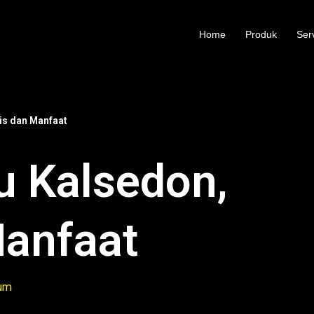
Home
Produk
Ser
nis dan Manfaat
tu Kalsedon,
Manfaat
um