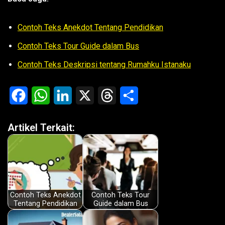
Contoh Teks Anekdot Tentang Pendidikan
Contoh Teks Tour Guide dalam Bus
Contoh Teks Deskripsi tentang Rumahku Istanaku
F
W
L
X
T
S
a
h
i
h
h
Artikel Terkait:
c
a
n
r
a
e
t
k
e
r
b
s
e
a
e
o
A
d
d
Contoh Teks Anekdot
Contoh Teks Tour
o
p
I
s
Tentang Pendidikan
Guide dalam Bus
k
p
n