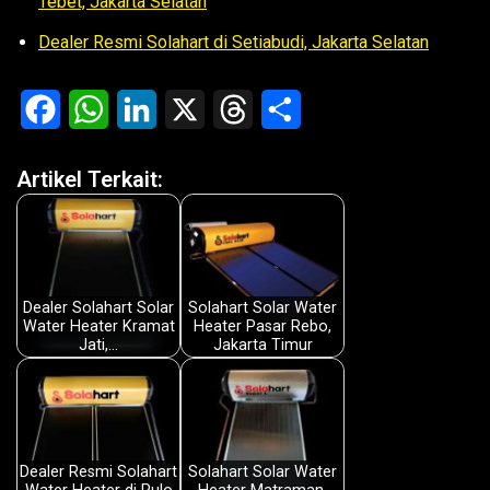
Tebet, Jakarta Selatan
Dealer Resmi Solahart di Setiabudi, Jakarta Selatan
F
W
L
X
T
S
a
h
i
h
h
Artikel Terkait:
c
a
n
r
a
e
t
k
e
r
b
s
e
a
e
o
A
d
d
Dealer Solahart Solar
Solahart Solar Water
Water Heater Kramat
Heater Pasar Rebo,
o
p
I
s
Jati,…
Jakarta Timur
k
p
n
Dealer Resmi Solahart
Solahart Solar Water