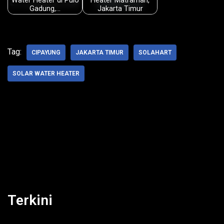
Water Heater di Pulo
Heater Matraman,
Gadung,…
Jakarta Timur
Tag:
CIPAYUNG
JAKARTA TIMUR
SOLAHART
SOLAR WATER HEATER
Terkini