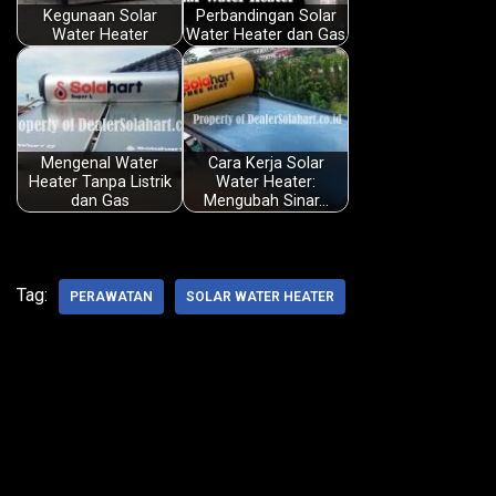
Kegunaan Solar
Perbandingan Solar
o
p
I
s
Water Heater
Water Heater dan Gas
k
p
n
Mengenal Water
Cara Kerja Solar
Heater Tanpa Listrik
Water Heater:
dan Gas
Mengubah Sinar…
Tag:
PERAWATAN
SOLAR WATER HEATER