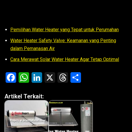
Pemilihan Water Heater yang Tepat untuk Perumahan
Water Heater Safety Valve: Keamanan yang Penting
dalam Pemanasan Air
Cara Merawat Solar Water Heater Agar Tetap Optimal
F
W
L
X
T
S
a
h
i
h
h
Artikel Terkait:
c
a
n
r
a
e
t
k
e
r
b
s
e
a
e
o
A
d
d