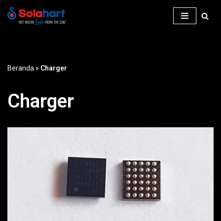
Lompat
ke
konten
Beranda
»
Charger
Charger