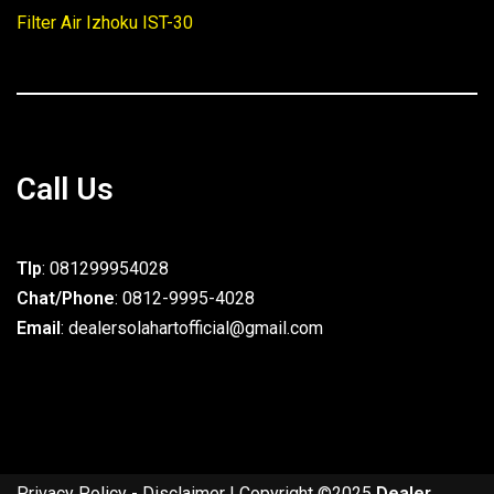
Filter Air Izhoku IST-30
Call Us
Tlp
: 081299954028
Chat/Phone
: 0812-9995-4028
Email
: dealersolahartofficial@gmail.com
Privacy Policy
-
Disclaimer
| Copyright ©2025
Dealer