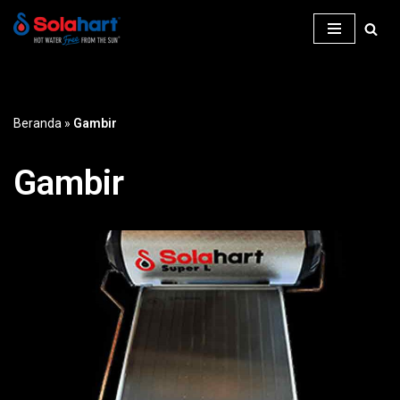
Lompat
ke
konten
Beranda
»
Gambir
Gambir