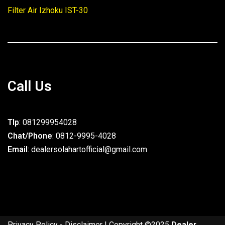
Filter Air Izhoku IST-30
Call Us
Tlp
: 081299954028
Chat/Phone
: 0812-9995-4028
Email
: dealersolahartofficial@gmail.com
Privacy Policy
-
Disclaimer
| Copyright ©2025
Dealer