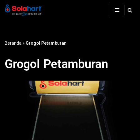
Lompat
ke
konten
Beranda
»
Grogol Petamburan
Grogol Petamburan