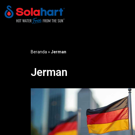
Lompat
ke
konten
Beranda
»
Jerman
Jerman