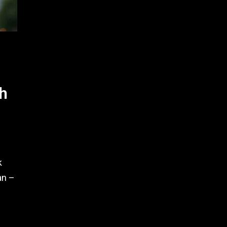
h
k
an –