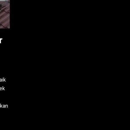
r
aik
ek
akan