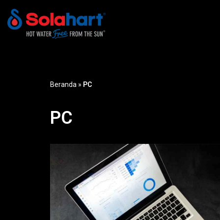
Lompat
ke
konten
Beranda
»
PC
PC