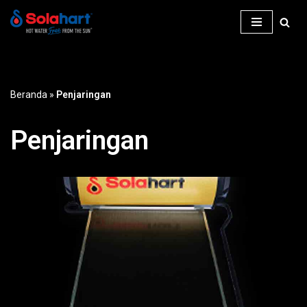
Lompat
ke
konten
Beranda
»
Penjaringan
Penjaringan