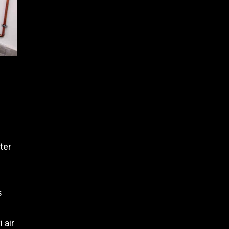
ter
s
 air