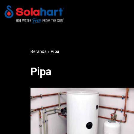
Lompat
ke
konten
Beranda
»
Pipa
Pipa