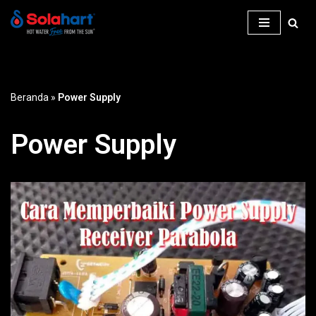
Lompat
ke
konten
Beranda
»
Power Supply
Power Supply