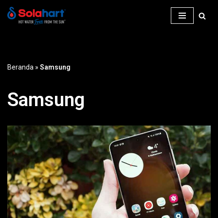
Lompat
ke
konten
Beranda
»
Samsung
Samsung