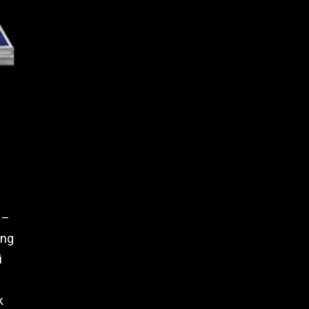
 –
ang
i
k