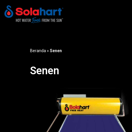
Lompat
ke
konten
Beranda
»
Senen
Senen