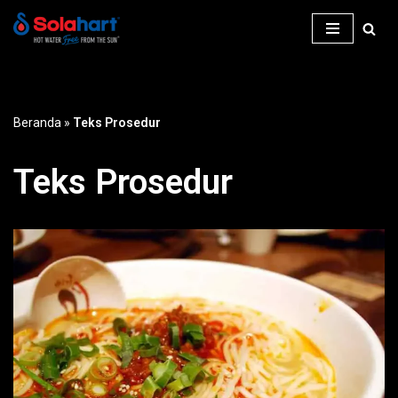
Lompat
ke
konten
Beranda
»
Teks Prosedur
Teks Prosedur