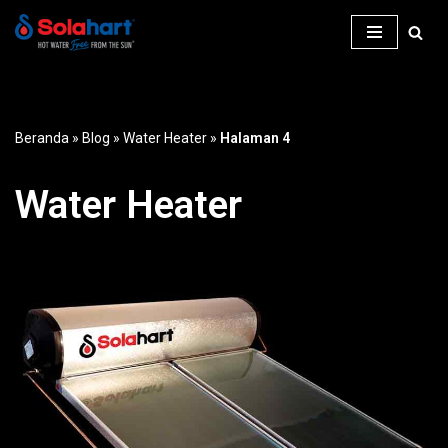
Lompat
ke
konten
Beranda
»
Blog
»
Water Heater
»
Halaman 4
Water Heater