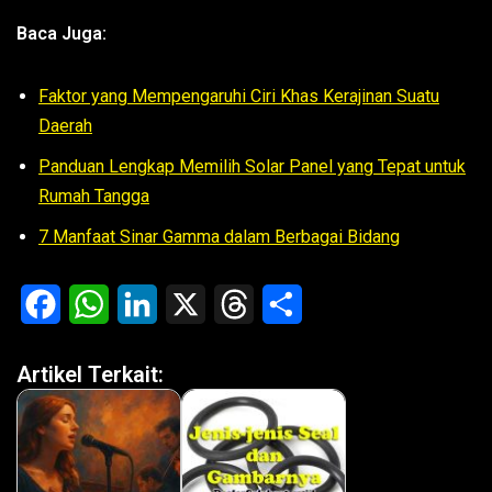
Baca Juga:
Faktor yang Mempengaruhi Ciri Khas Kerajinan Suatu
Daerah
Panduan Lengkap Memilih Solar Panel yang Tepat untuk
Rumah Tangga
7 Manfaat Sinar Gamma dalam Berbagai Bidang
F
W
L
X
T
S
a
h
i
h
h
Artikel Terkait:
c
a
n
r
a
e
t
k
e
r
b
s
e
a
e