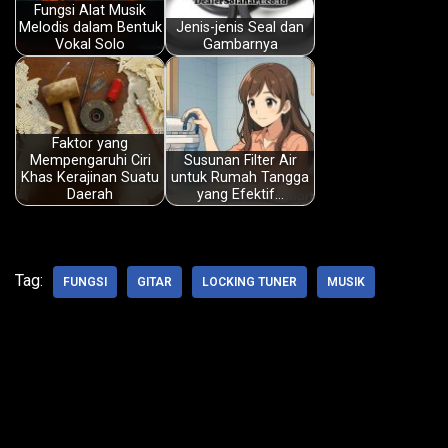
o
A
d
d
Fungsi Alat Musik
Melodis dalam Bentuk
Jenis-jenis Seal dan
o
p
I
s
Vokal Solo
Gambarnya
k
p
n
Faktor yang
Mempengaruhi Ciri
Susunan Filter Air
Khas Kerajinan Suatu
untuk Rumah Tangga
Daerah
yang Efektif…
Tag:
FUNGSI
GITAR
LOCKING TUNER
MUSIK