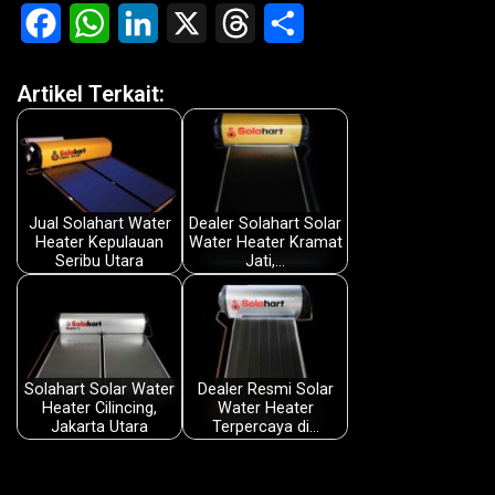
F
W
L
X
T
S
a
h
i
h
h
Artikel Terkait:
c
a
n
r
a
e
t
k
e
r
b
s
e
a
e
o
A
d
d
Jual Solahart Water
Dealer Solahart Solar
Heater Kepulauan
Water Heater Kramat
o
p
I
s
Seribu Utara
Jati,…
k
p
n
Solahart Solar Water
Dealer Resmi Solar
Heater Cilincing,
Water Heater
Jakarta Utara
Terpercaya di…