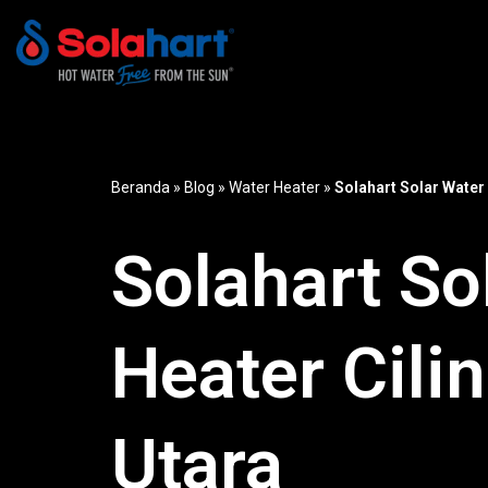
Lompat
ke
konten
Beranda
»
Blog
»
Water Heater
»
Solahart Solar Water 
Solahart So
Heater Cili
Utara