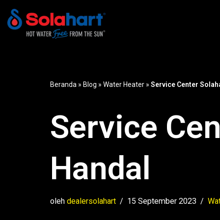
Lompat
ke
konten
Beranda
»
Blog
»
Water Heater
»
Service Center Solah
Service Cen
Handal
oleh
dealersolahart
15 September 2023
Wat