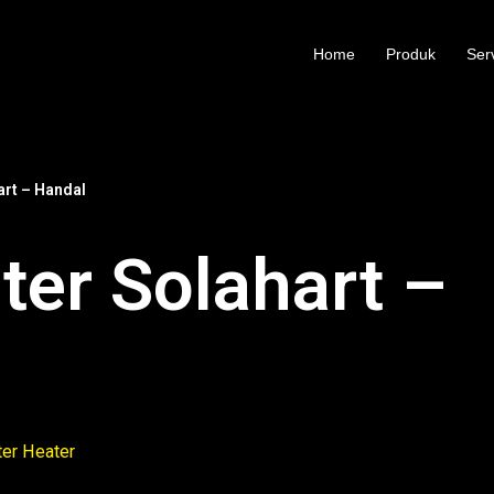
Home
Produk
Ser
art – Handal
ter Solahart –
er Heater