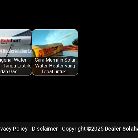
genal Water
Cara Memilih Solar
r Tanpa Listrik
Water Heater yang
dan Gas
Tepat untuk…
ivacy Policy
-
Disclaimer
| Copyright ©2025
Dealer Solah