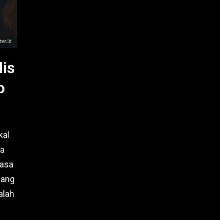
is
o
kal
ya
hasa
dang
alah