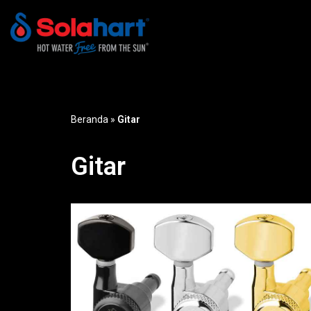
Lompat
ke
konten
Beranda
»
Gitar
Gitar