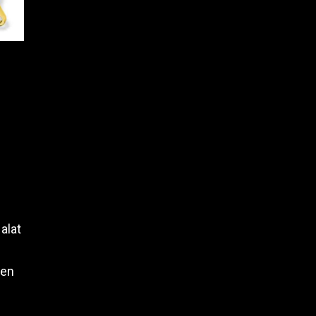
alat
nen